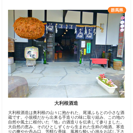
群馬県
大利根酒造
大利根酒造は奥利根の山々に抱かれた、尾瀬ふもとの小さな酒
蔵です。小規模だから出来る手造りの味に取り組み、この地の
自然や風土に根付いた『地』の酒造りを伝承して参りました。
大自然の恵み、そのひとしずくから生まれた生粋の地酒。寒造
りの爽やか呑み口、芳醇な香味、風雅な酔い心地をお試し下さ