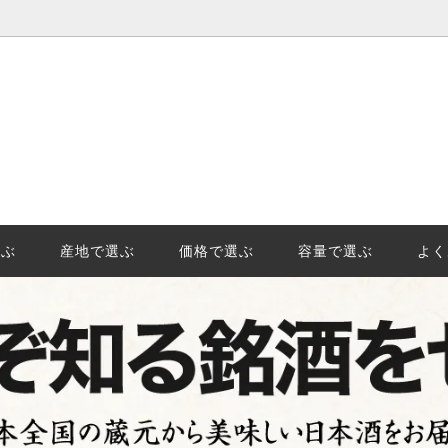
選ぶ
価格で選ぶ
王様「山田錦」の産地、日本酒地
日本酒(清酒)の保管でやっては
示「GIはりま」を知っています
事と劣化。保管のポイントを徹
選ぶ
産地で選ぶ
価格で選ぶ
容量で選ぶ
よく
始の受注及び発送についてのご案