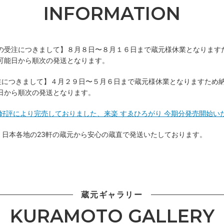
INFORMATION
の受注につきまして】８月８日〜８月１６日まで蔵元様休業となります
可能日から順次の発送となります。
注につきまして】４月２９日〜５月６日まで蔵元様休業となりますため
日から順次の発送となります。
! 】好評により完売しておりました、来楽 すゑひろがり 今期分発売開始
日本各地の23軒の蔵元から安心の蔵直で発送いたしております。
蔵元ギャラリー
KURAMOTO GALLERY