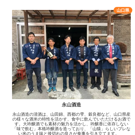
山口県
永山酒造
永山酒造の清酒は、山田錦、西都の雫、穀良都など、山口県産
の様々な酒米の特性を活かす、食中に飲んでいただけるお酒で
す。大吟醸酒でも素材の魅力を活かし、吟醸香に依存しない
「味で飲む」本格吟醸酒を造っており、「山猿」らしいブレな
い米のうま味と後切れの良さが食事を引き立てます。