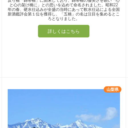
反り橋「錦帯橋」に由来しており、錦帯橋の優美さを願い「心
と心の架け橋に」との思いを込めて命名されました。昭和22
年の春、硬水仕込みが全盛の当時にあって軟水仕込による全国
新酒鑑評会第１位を獲得し、「五橋」の名は注目を集めるとこ
ろとなりました。
詳しくはこちら
山梨県