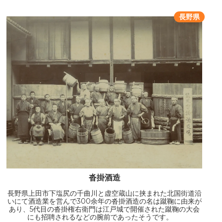
長野県
沓掛酒造
長野県上田市下塩尻の千曲川と虚空蔵山に挟まれた北国街道沿
いにて酒造業を営んで300余年の沓掛酒造の名は蹴鞠に由来が
あり、5代目の沓掛権右衛門は江戸城で開催された蹴鞠の大会
にも招聘されるなどの腕前であったそうです。