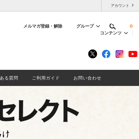
アカウント
メルマガ登録・解除
グループ
0
コンテンツ
容量で選ぶ
いけない
残暑厳しい夏に「にごり酒は」はいかが
底解説。
ざんしょ？
ある質問
ご利用ガイド
お問い合わせ