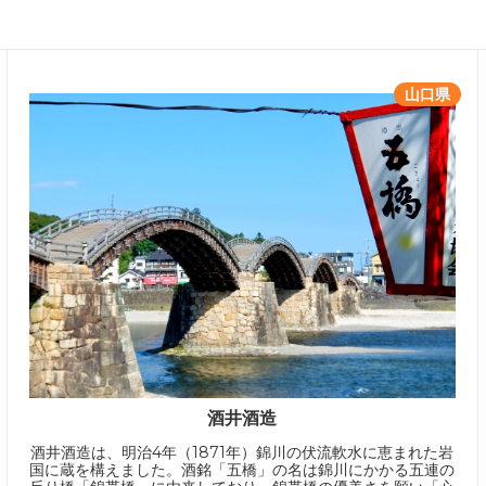
山口県
酒井酒造
酒井酒造は、明治4年（1871年）錦川の伏流軟水に恵まれた岩
国に蔵を構えました。酒銘「五橋」の名は錦川にかかる五連の