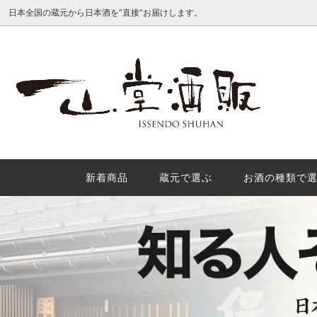
日本全国の蔵元から日本酒を“直接”お届けします。
種類別で選ぶ
産地で
日本酒地理的表示（GI日本酒）を徹底解
酒米の
説
理的表
か？
新着商品
蔵元で選ぶ
お酒の種類で
秋の味覚におすすめの秋酒３選
年末年
内