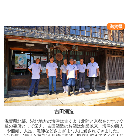
滋賀県
吉田酒造
滋賀県北部、湖北地方の海津は古くより北陸と京都をむすぶ交
通の要所として栄え、吉田酒造のお酒は創業以来、海津の商人
や船頭、人足、漁師などさまざまな人に愛されてきました。
2022年、"伝承と革新"を目標に掲げ、時空を超えて多くの人に