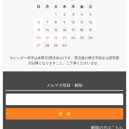
日
月
火
水
木
金
土
1
2
3
4
5
6
7
8
9
10
11
12
13
14
15
16
17
18
19
20
21
22
23
24
25
26
27
28
29
30
カレンダー赤字は休業日(受注休止)です。受注後の発注手続きは翌営業
日以降となりますこと、ご了承くださいませ。
メルマガ登録・解除
解除の方はこちら