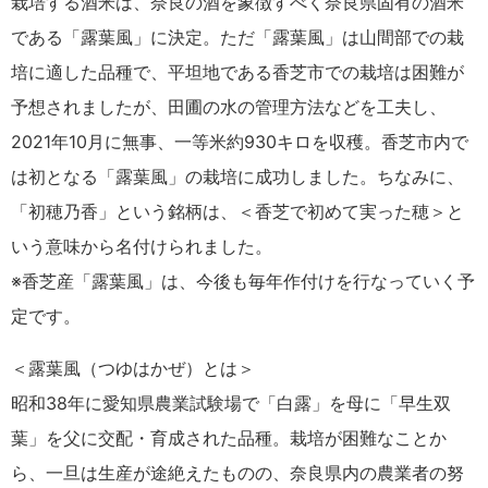
栽培する酒米は、奈良の酒を象徴すべく奈良県固有の酒米
である「露葉風」に決定。ただ「露葉風」は山間部での栽
培に適した品種で、平坦地である香芝市での栽培は困難が
予想されましたが、田圃の水の管理方法などを工夫し、
2021年10月に無事、一等米約930キロを収穫。香芝市内で
は初となる「露葉風」の栽培に成功しました。ちなみに、
「初穂乃香」という銘柄は、＜香芝で初めて実った穂＞と
いう意味から名付けられました。
※香芝産「露葉風」は、今後も毎年作付けを行なっていく予
定です。
＜露葉風（つゆはかぜ）とは＞
昭和38年に愛知県農業試験場で「白露」を母に「早生双
葉」を父に交配・育成された品種。栽培が困難なことか
ら、一旦は生産が途絶えたものの、奈良県内の農業者の努