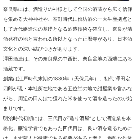
奈良県には、酒造りの神様として全国の酒蔵から広く信仰
を集める大神神社や、室町時代に僧坊酒の一大生産拠点と
して近代醸造法の基礎となる酒造技術を確立し、奈良が清
酒発祥の地と言われる所以となった正暦寺があり、日本酒
文化との深い結びつきがあります。
澤田酒造は、その奈良県の中西部、奈良盆地の西端にある
酒蔵です。
創業は江戸時代末期の1830年（天保元年）、初代 澤田定
四郎が現・本社所在地である五位堂の地で紺屋業を営みな
がら、周辺の田んぼで獲れた米を使って酒を造ったのが始
まりです。
明治時代初期には、三代目が“造り酒屋”として酒造業を本
格化。醸造学者でもあった四代目は、良い酒を造るために
は、まず蔵人が健康である必要があると考え、過酷な作業