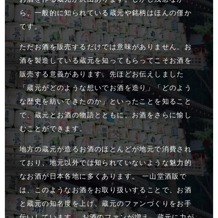
ら、一般的に知られている蔵元や銘柄はほんの僅か
です。
ただお酒を販売するだけでは意味がありません。お
酒を製造している蔵元を知ってもらってこそお酒を
販売する意義があります。先ほどお伝えしました
「蔵元がどのような想いでお酒を造り」「どのよう
な歴史を紡いできたのか」といったことを知ること
で、蔵元とお酒の物語とともに、お酒をさらに愉し
むことができます。
地方の蔵元が造るお酒のほとんどが地元で消費され
ており、地元以外では知られていないような魅力的
なお酒が日本各地に多くあります。 一山堂酒販で
は、このようなお酒をお取り扱いすることで、お酒
と蔵元の知名度を上げ、蔵元のファンづくりをお手
伝いしています。 お酒のファンが増え、蔵元に力が