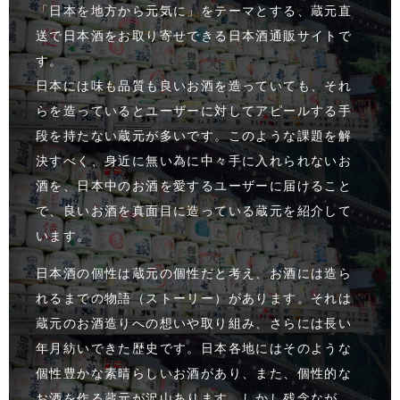
「日本を地方から元気に」をテーマとする、蔵元直
送で日本酒をお取り寄せできる日本酒通販サイトで
す。
日本には味も品質も良いお酒を造っていても、それ
らを造っているとユーザーに対してアピールする手
段を持たない蔵元が多いです。このような課題を解
決すべく、身近に無い為に中々手に入れられないお
酒を、日本中のお酒を愛するユーザーに届けること
で、良いお酒を真面目に造っている蔵元を紹介して
います。
日本酒の個性は蔵元の個性だと考え、お酒には造ら
れるまでの物語（ストーリー）があります。それは
蔵元のお酒造りへの想いや取り組み、さらには長い
年月紡いできた歴史です。日本各地にはそのような
個性豊かな素晴らしいお酒があり、また、個性的な
お酒を作る蔵元が沢山あります。しかし残念なが