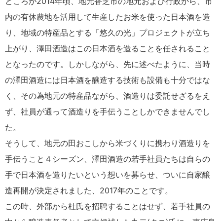
ところが2014年頃、地元香芝市の地元および行政から、市
内の有休農地を活用して生産したお米を使った日本酒を造
り、地域の特産品とする「悠久の光」プロジェクトが立ち
上がり、澤田酒造はこの日本酒を造ることを任されること
となったのです。しかしながら、先に述べたように、当時
の澤田酒造には日本酒を醸造する技術も設備も十分ではな
く、その為地元の特産品ながら、酒造りは委託せざるをえ
ず、社員が通って酒造りを手伝うことしかできませんでし
た。
そうして、地元の田おこしから米づくりに携わり酒造りを
手伝うこと４シーズン、澤田酒造の若手社員たちは自らの
手で日本酒を造りたいという想いを募らせ、ついに自家醸
造再開が決定されました、2017年のことです。
この時、外部から杜氏を招聘することはせず、若手社員の