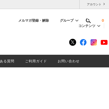
アカウント
メルマガ登録・解除
グループ
0
コンテンツ
容量で選ぶ
いけない
残暑厳しい夏に「にごり酒は」はいかが
底解説。
ざんしょ？
ある質問
ご利用ガイド
お問い合わせ