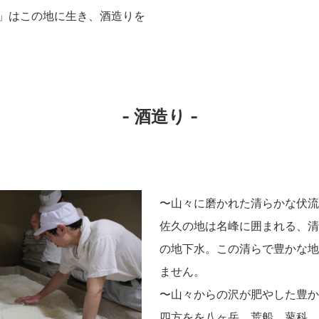
」はこの地に生き、酒造りを
- 酒造り -
〜山々に磨かれた清らかな伏流
佐久の地は名峰に囲まれる、清
の地下水。この清らで豊かな地
ません。
〜山々からの沢が肥やした豊か
四方をを八ヶ岳、荒船、蓼科、