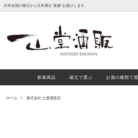
日本全国の蔵元から日本酒を“直接”お届けします。
種類別で選ぶ
産地で
日本酒地理的表示（GI日本酒）を徹底解
酒米の
説
理的表
か？
新着商品
蔵元で選ぶ
お酒の種類で
秋の味覚におすすめの秋酒３選
年末年
内
ホーム
株式会社 土屋酒造店