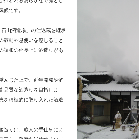
が行われる清らかなで凛とし
気候です。
･石山酒造場」の仕込蔵を継承
の鼓動や息使いを感じること
の調和の延長上に酒造りがあ
重んじた上で、近年開発や解
高品質な酒造りを目指しま
恵を積極的に取り入れた酒造
酒造りは、蔵人の手仕事によ