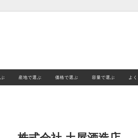
選ぶ
価格で選ぶ
王様「山田錦」の産地、日本酒地
日本酒(清酒)の保管でやっては
示「GIはりま」を知っています
事と劣化。保管のポイントを徹
選ぶ
産地で選ぶ
価格で選ぶ
容量で選ぶ
よく
始の受注及び発送についてのご案
株式会社 土屋酒造店