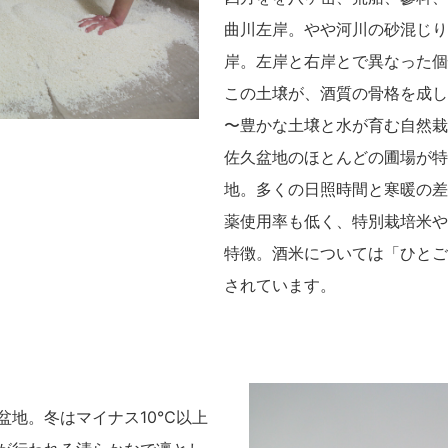
曲川左岸。やや河川の砂混じり
岸。左岸と右岸とで異なった個
この土壌が、酒質の骨格を成し
〜豊かな土壌と水が育む自然栽
佐久盆地のほとんどの圃場が特
地。多くの日照時間と寒暖の差
薬使用率も低く、特別栽培米や
特徴。酒米については「ひとご
されています。
盆地。冬はマイナス10℃以上