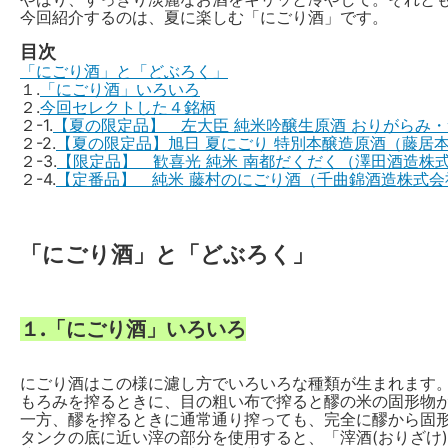
今回紹介するのは、夏に楽しむ「にごり酒」です。
目次
「にごり酒」と「どぶろく」
１.
「にごり酒」いろいろ
２.
今回セレクトした４銘柄
２-1.
【夏の限定品】 左大臣 純米吟醸生原酒 おりがらみ
２-2.
【夏の限定品】旭日 夏にごり 特別本醸造原酒（藤居
２-3.
【限定品】 歓喜光 純米 南都だくだく（澤田酒造株
２-4.
【定番品】 純米 藤村のにごり酒（千曲錦酒造株式会
「にごり酒」と「どぶろく」
１.「にごり酒」いろいろ
にごり酒はこの様に濾し方でいろいろな種類が生まれます
もろみを搾るときに、目の粗い布で搾ると醪の米の固形物
一方、醪を搾るときに通常通り搾っても、完全に醪から固形
タンクの底に近い滓の部分を使用すると、「滓酒(おりざけ