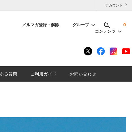
アカウント
メルマガ登録・解除
グループ
0
コンテンツ
容量で選ぶ
いけない
残暑厳しい夏に「にごり酒は」はいかが
底解説。
ざんしょ？
ある質問
ご利用ガイド
お問い合わせ
。