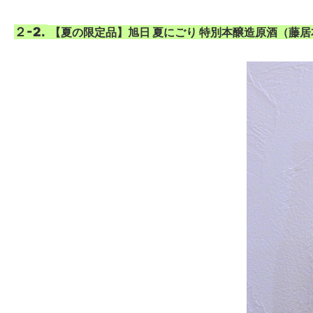
２-2.
【夏の限定品】旭日 夏にごり 特別本醸造原酒（藤居