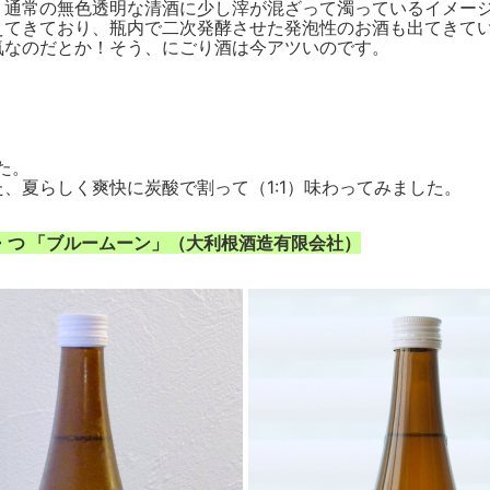
、通常の無色透明な清酒に少し滓が混ざって濁っているイメー
えてきており、瓶内で二次発酵させた発泡性のお酒も出てきて
気なのだとか！そう、にごり酒は今アツいのです。
た。
た、夏らしく爽快に炭酸で割って（1:1）味わってみました。
・つ 「ブルームーン」（大利根酒造有限会社）