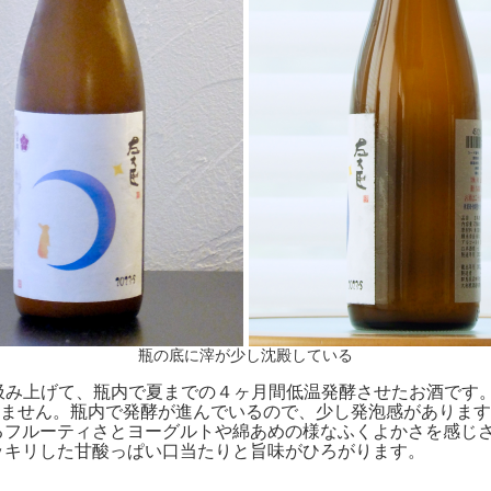
瓶の底に滓が少し沈殿している
で汲み上げて、瓶内で夏までの４ヶ月間低温発酵させたお酒です
りません。瓶内で発酵が進んでいるので、少し発泡感がありま
るフルーティさとヨーグルトや綿あめの様なふくよかさを感じ
ッキリした甘酸っぱい口当たりと旨味がひろがります。