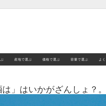
選ぶ
価格で選ぶ
王様「山田錦」の産地、日本酒地
日本酒(清酒)の保管でやっては
示「GIはりま」を知っています
事と劣化。保管のポイントを徹
選ぶ
産地で選ぶ
価格で選ぶ
容量で選ぶ
よく
始の受注及び発送についてのご案
酒は」はいかがざんしょ？