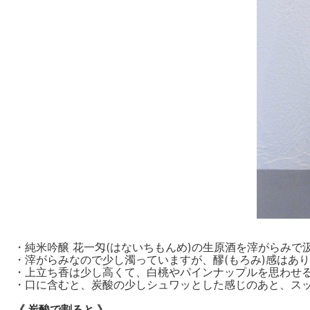
・純米吟醸 花一匁(はないちもんめ)の生原酒を滓がらみ
・滓がらみなので少し濁っていますが、醪(もろみ)感はあ
・上立ち香は少し高くて、白桃やパインナップルを思わせ
・口に含むと、炭酸の少しシュワッとした感じのあと、ス
《 炭酸で割ると 》