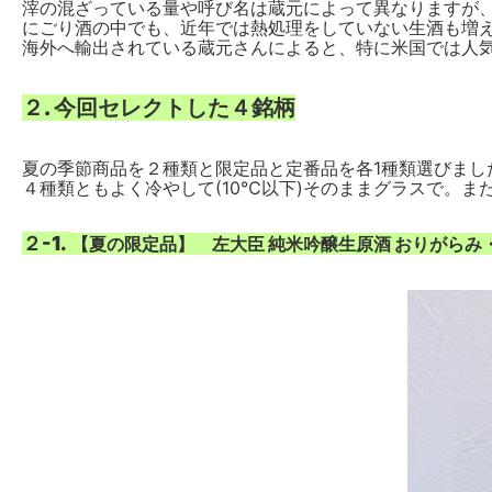
滓の混ざっている量や呼び名は蔵元によって異なりますが
にごり酒の中でも、近年では熱処理をしていない生酒も増
海外へ輸出されている蔵元さんによると、特に米国では人
２. 今回セレクトした４銘柄
夏の季節商品を２種類と限定品と定番品を各1種類選びまし
４種類ともよく冷やして(10℃以下)そのままグラスで。ま
２-1.
【夏の限定品】 左大臣 純米吟醸生原酒 おりがらみ