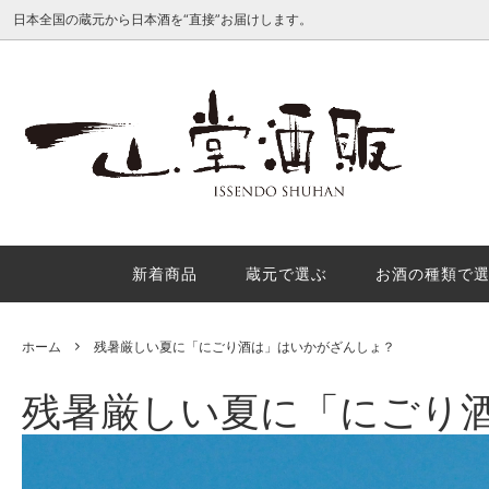
日本全国の蔵元から日本酒を“直接”お届けします。
種類別で選ぶ
産地で
日本酒地理的表示（GI日本酒）を徹底解
酒米の
説
理的表
か？
新着商品
蔵元で選ぶ
お酒の種類で
秋の味覚におすすめの秋酒３選
年末年
内
ホーム
残暑厳しい夏に「にごり酒は」はいかがざんしょ？
残暑厳しい夏に「にごり