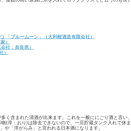
・つ 「ブルームーン」（大利根酒造有限会社）
本家）
式会社：奈良県）
社）
。
が多く含まれた清酒が出来ます。これを一般ににごり酒と言い
物(滓：おり)は除去できないので、一旦貯蔵タンク入れて休
)」や「滓がらみ」と言われる日本酒になります。