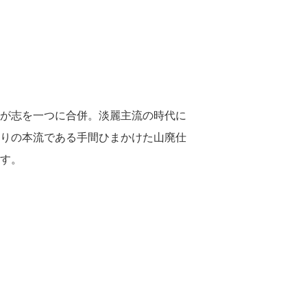
が志を一つに合併。淡麗主流の時代に
りの本流である手間ひまかけた山廃仕
ます。