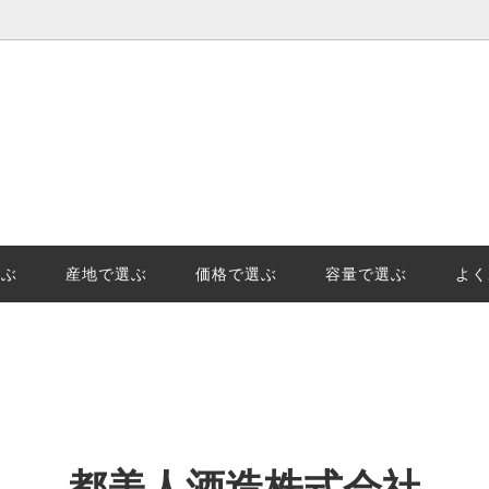
選ぶ
価格で選ぶ
王様「山田錦」の産地、日本酒地
日本酒(清酒)の保管でやっては
示「GIはりま」を知っています
事と劣化。保管のポイントを徹
選ぶ
産地で選ぶ
価格で選ぶ
容量で選ぶ
よく
始の受注及び発送についてのご案
都美人酒造株式会社