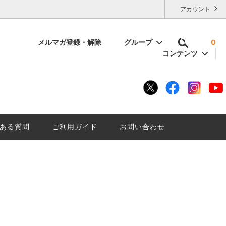
アカウント
メルマガ登録・解除
グループ
0
コンテンツ
容量で選ぶ
いけない
残暑厳しい夏に「にごり酒は」はいかが
底解説。
ざんしょ？
ある質問
ご利用ガイド
お問い合わせ