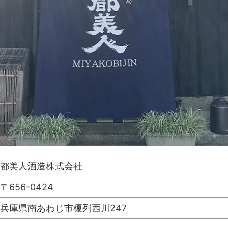
都美人酒造株式会社
〒656-0424
兵庫県南あわじ市榎列西川247