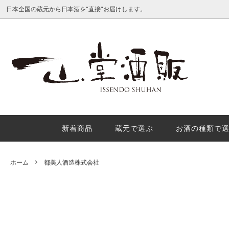
日本全国の蔵元から日本酒を“直接”お届けします。
種類別で選ぶ
産地で
日本酒地理的表示（GI日本酒）を徹底解
酒米の
説
理的表
か？
新着商品
蔵元で選ぶ
お酒の種類で
秋の味覚におすすめの秋酒３選
年末年
内
ホーム
都美人酒造株式会社