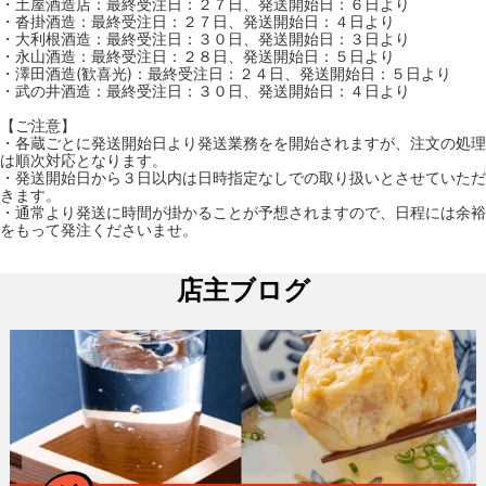
・土屋酒造店：最終受注日：２７日、発送開始日：６日より
・沓掛酒造：最終受注日：２７日、発送開始日：４日より
・大利根酒造：最終受注日：３０日、発送開始日：３日より
・永山酒造：最終受注日：２８日、発送開始日：５日より
・澤田酒造(歓喜光)：最終受注日：２４日、発送開始日：５日より
・武の井酒造：最終受注日：３０日、発送開始日：４日より
【ご注意】
・各蔵ごとに発送開始日より発送業務をを開始されますが、注文の処理
は順次対応となります。
・発送開始日から３日以内は日時指定なしでの取り扱いとさせていただ
きます。
・通常より発送に時間が掛かることが予想されますので、日程には余裕
をもって発注くださいませ。