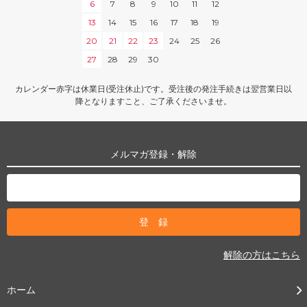
6
7
8
9
10
11
12
13
14
15
16
17
18
19
20
21
22
23
24
25
26
27
28
29
30
カレンダー赤字は休業日(受注休止)です。受注後の発注手続きは翌営業日以
降となりますこと、ご了承くださいませ。
メルマガ登録・解除
解除の方はこちら
ホーム