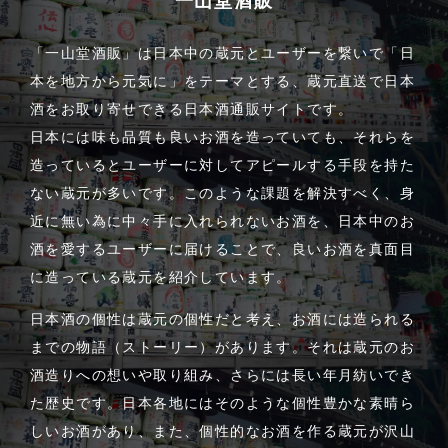
一山堂酒販
「一山堂酒販」は日本中の蔵元とユーザーを繋いで「日
本を地方から元気に」をテーマとする、蔵元直送で日本
酒をお取り寄せできる日本酒通販サイトです。
日本には味も品質も良いお酒を造っていても、それらを
造っているとユーザーに対してアピールする手段を持た
ない蔵元が多いです。このような課題を解決すべく、身
近に無い為に中々手に入れられないお酒を、日本中のお
酒を愛するユーザーに届けることで、良いお酒を真面目
に造っている蔵元を紹介しています。
日本酒の個性は蔵元の個性だと考え、お酒には造られる
までの物語（ストーリー）があります。それは蔵元のお
酒造りへの想いや取り組み、さらには長い年月紡いでき
た歴史です。日本各地にはそのような個性豊かな素晴ら
しいお酒があり、また、個性的なお酒を作る蔵元が沢山