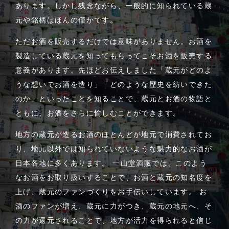
あります。しかし残念ながら、一般的に知られている蔵
元や銘柄はほんの僅かです。
ただお酒を販売するだけでは意味がありません。お酒を
製造している蔵元を知ってもらってこそお酒を販売する
意義があります。先ほどお伝えしました「蔵元がどのよ
うな想いでお酒を造り」「どのような歴史を紡いできた
のか」といったことを知ることで、蔵元とお酒の物語と
ともに、お酒をさらに愉しむことができます。
地方の蔵元が造るお酒のほとんどが地元で消費されてお
り、地元以外では知られていないような魅力的なお酒が
日本各地に多くあります。 一山堂酒販では、このよう
なお酒をお取り扱いすることで、お酒と蔵元の知名度を
上げ、蔵元のファンづくりをお手伝いしています。 お
酒のファンが増え、蔵元に力がつき、蔵元の地元へ、そ
の力が還元されることで、地方が活力を得られると信じ