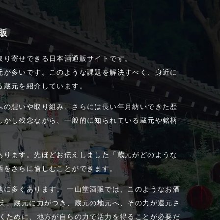
販
取り寄せできる日本酒通販サイトです。
元が多いです。このような課題を解決すべく、身近に
る蔵元を紹介しています。
への想いや取り組み、さらには長い年月紡いできた歴
しかし残念ながら、一般的に知られている蔵元や銘柄
あります。先ほどお伝えしました「蔵元がどのような
酒をさらに愉しむことができます。
地に多くあります。 一山堂酒販では、このようなお酒
増え、蔵元に力がつき、蔵元の地元へ、その力が還元さ
ゆくために、地方が自らの力で活力を得ることが必要だ