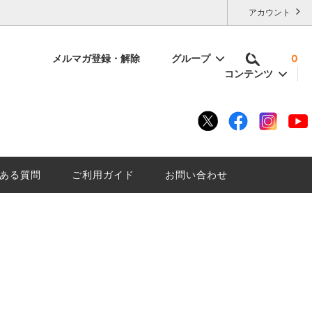
アカウント
メルマガ登録・解除
グループ
0
コンテンツ
容量で選ぶ
いけない
残暑厳しい夏に「にごり酒は」はいかが
底解説。
ざんしょ？
ある質問
ご利用ガイド
お問い合わせ