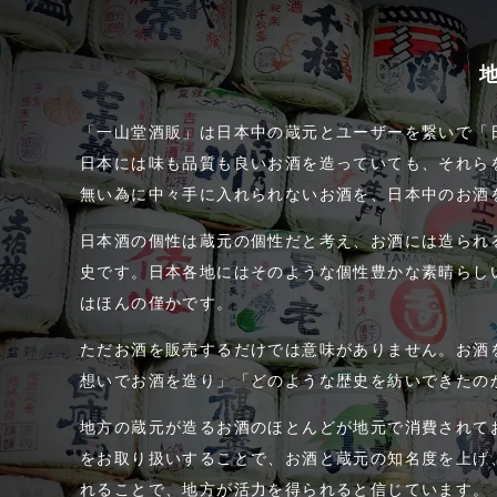
「一山堂酒販」は日本中の蔵元とユーザーを繋いで「
日本には味も品質も良いお酒を造っていても、それら
無い為に中々手に入れられないお酒を、日本中のお酒
日本酒の個性は蔵元の個性だと考え、お酒には造られ
史です。日本各地にはそのような個性豊かな素晴らし
はほんの僅かです。
ただお酒を販売するだけでは意味がありません。お酒
想いでお酒を造り」「どのような歴史を紡いできたの
地方の蔵元が造るお酒のほとんどが地元で消費されて
をお取り扱いすることで、お酒と蔵元の知名度を上げ
れることで、地方が活力を得られると信じています。