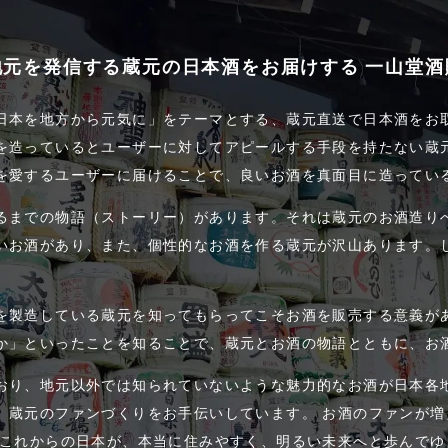
地元を発信する蔵元の日本酒をお届けする 一山堂酒
日本を地方から元気に」をテーマとする、蔵元直送で日本酒をお
を造っているとユーザーに対してアピールする手段を持たない蔵
を愛するユーザーに届けることで、良いお酒を真面目に造ってい
るまでの物語（ストーリー）があります。それは蔵元のお酒造り
いお酒があり、また、個性的なお酒を作る蔵元が沢山あります。
を製造している蔵元を知ってもらってこそお酒を販売する意義が
か」といったことを知ることで、蔵元とお酒の物語とともに、お
おり、地元以外では知られていないような魅力的なお酒が日本各
、蔵元のファンづくりをお手伝いしています。 お酒のファンが
 これからの日本が、本当に住みやすく、明るい未来へと歩んで