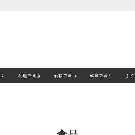
選ぶ
価格で選ぶ
王様「山田錦」の産地、日本酒地
日本酒(清酒)の保管でやっては
示「GIはりま」を知っています
事と劣化。保管のポイントを徹
選ぶ
産地で選ぶ
価格で選ぶ
容量で選ぶ
よく
始の受注及び発送についてのご案
食品