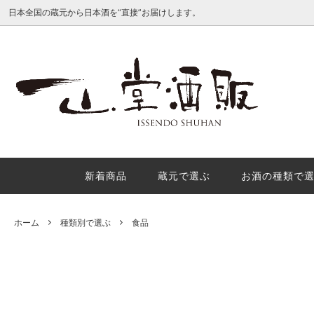
日本全国の蔵元から日本酒を“直接”お届けします。
種類別で選ぶ
産地で
日本酒地理的表示（GI日本酒）を徹底解
酒米の
説
理的表
か？
新着商品
蔵元で選ぶ
お酒の種類で
秋の味覚におすすめの秋酒３選
年末年
内
ホーム
種類別で選ぶ
食品