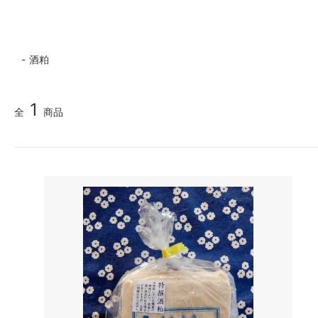
酒粕
1
全
商品