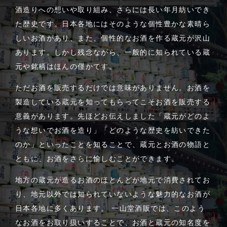
酒造りへの想いや取り組み、さらには長い年月紡いでき
た歴史です。日本各地にはそのような個性豊かな素晴ら
しいお酒があり、また、個性的なお酒を作る蔵元が沢山
あります。しかし残念ながら、一般的に知られている蔵
元や銘柄はほんの僅かです。
ただお酒を販売するだけでは意味がありません。お酒を
製造している蔵元を知ってもらってこそお酒を販売する
意義があります。先ほどお伝えしました「蔵元がどのよ
うな想いでお酒を造り」「どのような歴史を紡いできた
のか」といったことを知ることで、蔵元とお酒の物語と
ともに、お酒をさらに愉しむことができます。
地方の蔵元が造るお酒のほとんどが地元で消費されてお
り、地元以外では知られていないような魅力的なお酒が
日本各地に多くあります。 一山堂酒販では、このよう
なお酒をお取り扱いすることで、お酒と蔵元の知名度を