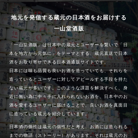
地元を発信する蔵元の日本酒をお届けする
一山堂酒販
「一山堂酒販」は日本中の蔵元とユーザーを繋いで「日
本を地方から元気に」をテーマとする、蔵元直送で日本
酒をお取り寄せできる日本酒通販サイトです。
日本には味も品質も良いお酒を造っていても、それらを
造っているとユーザーに対してアピールする手段を持た
ない蔵元が多いです。このような課題を解決すべく、身
近に無い為に中々手に入れられないお酒を、日本中のお
酒を愛するユーザーに届けることで、良いお酒を真面目
に造っている蔵元を紹介しています。
日本酒の個性は蔵元の個性だと考え、お酒には造られる
までの物語（ストーリー）があります。それは蔵元のお