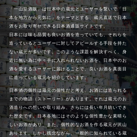
「一山堂酒販」は日本中の蔵元とユーザーを繋いで「日
本を地方から元気に」をテーマとする、蔵元直送で日本
酒をお取り寄せできる日本酒通販サイトです。
日本には味も品質も良いお酒を造っていても、それらを
造っているとユーザーに対してアピールする手段を持た
ない蔵元が多いです。このような課題を解決すべく、身
近に無い為に中々手に入れられないお酒を、日本中のお
酒を愛するユーザーに届けることで、良いお酒を真面目
に造っている蔵元を紹介しています。
日本酒の個性は蔵元の個性だと考え、お酒には造られる
までの物語（ストーリー）があります。それは蔵元のお
酒造りへの想いや取り組み、さらには長い年月紡いでき
た歴史です。日本各地にはそのような個性豊かな素晴ら
しいお酒があり、また、個性的なお酒を作る蔵元が沢山
あります。しかし残念ながら、一般的に知られている蔵