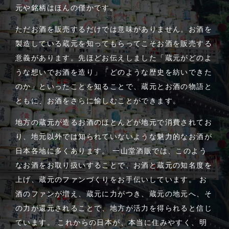
元や銘柄はほんの僅かです。
ただお酒を販売するだけでは意味がありません。お酒を
製造している蔵元を知ってもらってこそお酒を販売する
意義があります。先ほどお伝えしました「蔵元がどのよ
うな想いでお酒を造り」「どのような歴史を紡いできた
のか」といったことを知ることで、蔵元とお酒の物語と
ともに、お酒をさらに愉しむことができます。
地方の蔵元が造るお酒のほとんどが地元で消費されてお
り、地元以外では知られていないような魅力的なお酒が
日本各地に多くあります。 一山堂酒販では、このよう
なお酒をお取り扱いすることで、お酒と蔵元の知名度を
上げ、蔵元のファンづくりをお手伝いしています。 お
酒のファンが増え、蔵元に力がつき、蔵元の地元へ、そ
の力が還元されることで、地方が活力を得られると信じ
ています。 これからの日本が、本当に住みやすく、明