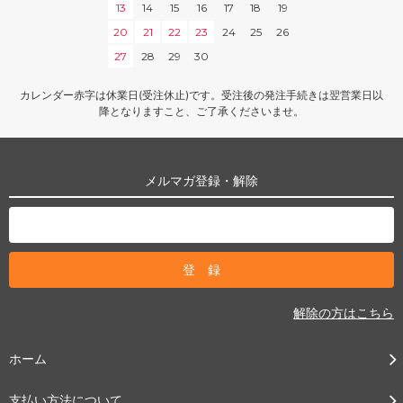
13
14
15
16
17
18
19
20
21
22
23
24
25
26
27
28
29
30
カレンダー赤字は休業日(受注休止)です。受注後の発注手続きは翌営業日以
降となりますこと、ご了承くださいませ。
メルマガ登録・解除
解除の方はこちら
ホーム
支払い方法について