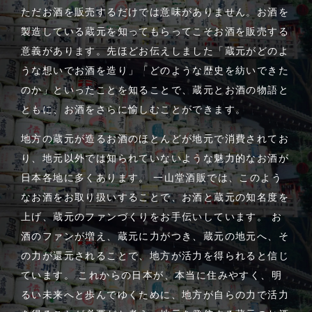
ただお酒を販売するだけでは意味がありません。お酒を
製造している蔵元を知ってもらってこそお酒を販売する
意義があります。先ほどお伝えしました「蔵元がどのよ
うな想いでお酒を造り」「どのような歴史を紡いできた
のか」といったことを知ることで、蔵元とお酒の物語と
ともに、お酒をさらに愉しむことができます。
地方の蔵元が造るお酒のほとんどが地元で消費されてお
り、地元以外では知られていないような魅力的なお酒が
日本各地に多くあります。 一山堂酒販では、このよう
なお酒をお取り扱いすることで、お酒と蔵元の知名度を
上げ、蔵元のファンづくりをお手伝いしています。 お
酒のファンが増え、蔵元に力がつき、蔵元の地元へ、そ
の力が還元されることで、地方が活力を得られると信じ
ています。 これからの日本が、本当に住みやすく、明
るい未来へと歩んでゆくために、地方が自らの力で活力