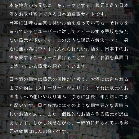
本を地方から元気に」をテーマとする、蔵元直送で日本
酒をお取り寄せできる日本酒通販サイトです。
日本には味も品質も良いお酒を造っていても、それらを
造っているとユーザーに対してアピールする手段を持た
ない蔵元が多いです。このような課題を解決すべく、身
近に無い為に中々手に入れられないお酒を、日本中のお
酒を愛するユーザーに届けることで、良いお酒を真面目
に造っている蔵元を紹介しています。
日本酒の個性は蔵元の個性だと考え、お酒には造られる
までの物語（ストーリー）があります。それは蔵元のお
酒造りへの想いや取り組み、さらには長い年月紡いでき
た歴史です。日本各地にはそのような個性豊かな素晴ら
しいお酒があり、また、個性的なお酒を作る蔵元が沢山
あります。しかし残念ながら、一般的に知られている蔵
元や銘柄はほんの僅かです。