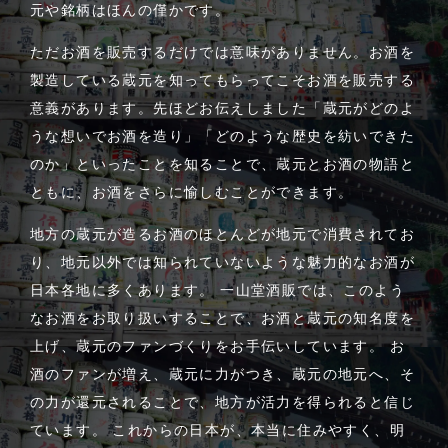
元や銘柄はほんの僅かです。
ただお酒を販売するだけでは意味がありません。お酒を
製造している蔵元を知ってもらってこそお酒を販売する
意義があります。先ほどお伝えしました「蔵元がどのよ
うな想いでお酒を造り」「どのような歴史を紡いできた
のか」といったことを知ることで、蔵元とお酒の物語と
ともに、お酒をさらに愉しむことができます。
地方の蔵元が造るお酒のほとんどが地元で消費されてお
り、地元以外では知られていないような魅力的なお酒が
日本各地に多くあります。 一山堂酒販では、このよう
なお酒をお取り扱いすることで、お酒と蔵元の知名度を
上げ、蔵元のファンづくりをお手伝いしています。 お
酒のファンが増え、蔵元に力がつき、蔵元の地元へ、そ
の力が還元されることで、地方が活力を得られると信じ
ています。 これからの日本が、本当に住みやすく、明