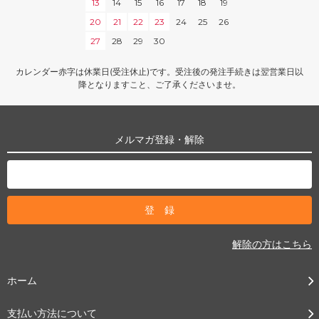
13
14
15
16
17
18
19
20
21
22
23
24
25
26
27
28
29
30
カレンダー赤字は休業日(受注休止)です。受注後の発注手続きは翌営業日以
降となりますこと、ご了承くださいませ。
メルマガ登録・解除
解除の方はこちら
ホーム
支払い方法について