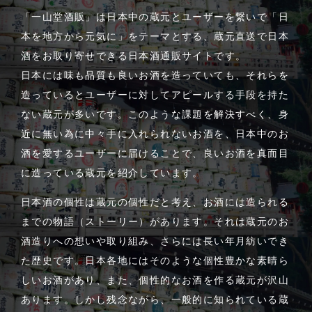
「一山堂酒販」は日本中の蔵元とユーザーを繋いで「日
本を地方から元気に」をテーマとする、蔵元直送で日本
酒をお取り寄せできる日本酒通販サイトです。
日本には味も品質も良いお酒を造っていても、それらを
造っているとユーザーに対してアピールする手段を持た
ない蔵元が多いです。このような課題を解決すべく、身
近に無い為に中々手に入れられないお酒を、日本中のお
酒を愛するユーザーに届けることで、良いお酒を真面目
に造っている蔵元を紹介しています。
日本酒の個性は蔵元の個性だと考え、お酒には造られる
までの物語（ストーリー）があります。それは蔵元のお
酒造りへの想いや取り組み、さらには長い年月紡いでき
た歴史です。日本各地にはそのような個性豊かな素晴ら
しいお酒があり、また、個性的なお酒を作る蔵元が沢山
あります。しかし残念ながら、一般的に知られている蔵