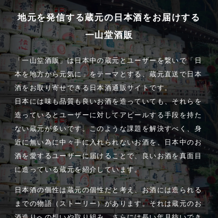
地元を発信する蔵元の日本酒をお届けする
一山堂酒販
「一山堂酒販」は日本中の蔵元とユーザーを繋いで「日
本を地方から元気に」をテーマとする、蔵元直送で日本
酒をお取り寄せできる日本酒通販サイトです。
日本には味も品質も良いお酒を造っていても、それらを
造っているとユーザーに対してアピールする手段を持た
ない蔵元が多いです。このような課題を解決すべく、身
近に無い為に中々手に入れられないお酒を、日本中のお
酒を愛するユーザーに届けることで、良いお酒を真面目
に造っている蔵元を紹介しています。
日本酒の個性は蔵元の個性だと考え、お酒には造られる
までの物語（ストーリー）があります。それは蔵元のお
酒造りへの想いや取り組み、さらには長い年月紡いでき