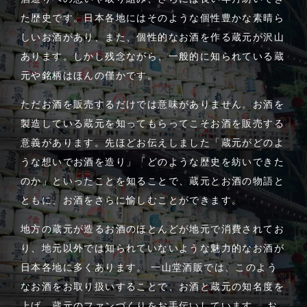
た歴史です。日本各地にはそのような個性豊かな素晴ら
しいお酒があり、また、個性的なお酒を作る蔵元が沢山
あります。しかし残念ながら、一般的に知られている蔵
元や銘柄はほんの僅かです。
ただお酒を販売するだけでは意味がありません。お酒を
製造している蔵元を知ってもらってこそお酒を販売する
意義があります。先ほどお伝えしました「蔵元がどのよ
うな想いでお酒を造り」「どのような歴史を紡いできた
のか」といったことを知ることで、蔵元とお酒の物語と
ともに、お酒をさらに愉しむことができます。
地方の蔵元が造るお酒のほとんどが地元で消費されてお
り、地元以外では知られていないような魅力的なお酒が
日本各地に多くあります。 一山堂酒販では、このよう
なお酒をお取り扱いすることで、お酒と蔵元の知名度を
上げ、蔵元のファンづくりをお手伝いしています。 お