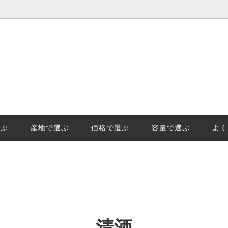
選ぶ
価格で選ぶ
王様「山田錦」の産地、日本酒地
日本酒(清酒)の保管でやっては
示「GIはりま」を知っています
事と劣化。保管のポイントを徹
選ぶ
産地で選ぶ
価格で選ぶ
容量で選ぶ
よく
始の受注及び発送についてのご案
清酒