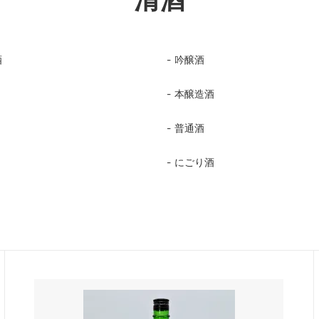
酒
吟醸酒
本醸造酒
普通酒
にごり酒