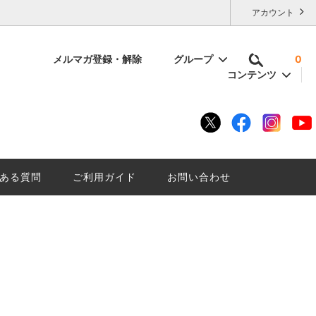
アカウント
メルマガ登録・解除
グループ
0
コンテンツ
容量で選ぶ
いけない
残暑厳しい夏に「にごり酒は」はいかが
底解説。
ざんしょ？
ある質問
ご利用ガイド
お問い合わせ