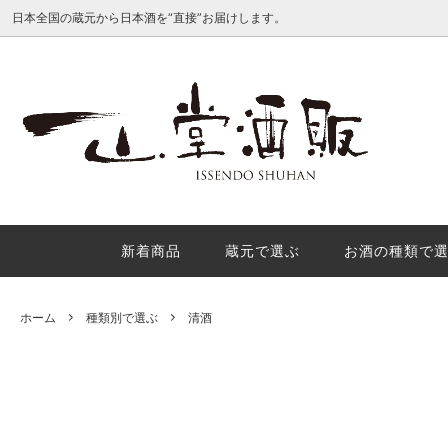
日本全国の蔵元から日本酒を“直接”お届けします。
種類別で選ぶ
産地で
日本酒地理的表示（GI日本酒）を徹底解
酒米の
説
理的表
か？
新着商品
蔵元で選ぶ
お酒の種類で
秋の味覚におすすめの秋酒３選
年末年
内
ホーム
種類別で選ぶ
清酒