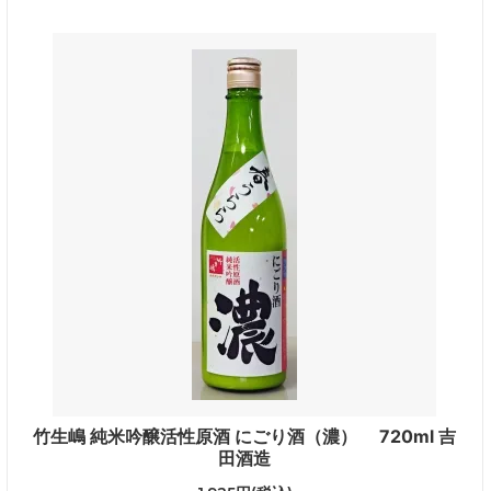
竹生嶋 純米吟醸活性原酒 にごり酒（濃） 720ml 吉
田酒造