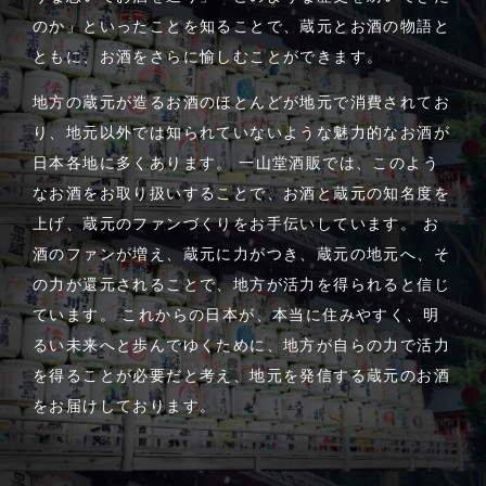
のか」といったことを知ることで、蔵元とお酒の物語と
ともに、お酒をさらに愉しむことができます。
地方の蔵元が造るお酒のほとんどが地元で消費されてお
り、地元以外では知られていないような魅力的なお酒が
日本各地に多くあります。 一山堂酒販では、このよう
なお酒をお取り扱いすることで、お酒と蔵元の知名度を
上げ、蔵元のファンづくりをお手伝いしています。 お
酒のファンが増え、蔵元に力がつき、蔵元の地元へ、そ
の力が還元されることで、地方が活力を得られると信じ
ています。 これからの日本が、本当に住みやすく、明
るい未来へと歩んでゆくために、地方が自らの力で活力
を得ることが必要だと考え、地元を発信する蔵元のお酒
をお届けしております。