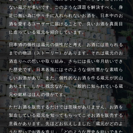
ない蔵元が多いです。このような課題を解決すべく、身
近に無い為に中々手に入れられないお酒を、日本中のお
酒を愛するユーザーに届けることで、良いお酒を真面目
に造っている蔵元を紹介しています。
日本酒の個性は蔵元の個性だと考え、お酒には造られる
までの物語（ストーリー）があります。それは蔵元のお
酒造りへの想いや取り組み、さらには長い年月紡いでき
た歴史です。日本各地にはそのような個性豊かな素晴ら
しいお酒があり、また、個性的なお酒を作る蔵元が沢山
あります。しかし残念ながら、一般的に知られている蔵
元や銘柄はほんの僅かです。
ただお酒を販売するだけでは意味がありません。お酒を
製造している蔵元を知ってもらってこそお酒を販売する
意義があります。先ほどお伝えしました「蔵元がどのよ
うな想いでお酒を造り」「どのような歴史を紡いできた