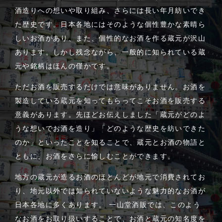
酒造りへの想いや取り組み、さらには長い年月紡いでき
た歴史です。日本各地にはそのような個性豊かな素晴ら
しいお酒があり、また、個性的なお酒を作る蔵元が沢山
あります。しかし残念ながら、一般的に知られている蔵
元や銘柄はほんの僅かです。
ただお酒を販売するだけでは意味がありません。お酒を
製造している蔵元を知ってもらってこそお酒を販売する
意義があります。先ほどお伝えしました「蔵元がどのよ
うな想いでお酒を造り」「どのような歴史を紡いできた
のか」といったことを知ることで、蔵元とお酒の物語と
ともに、お酒をさらに愉しむことができます。
地方の蔵元が造るお酒のほとんどが地元で消費されてお
り、地元以外では知られていないような魅力的なお酒が
日本各地に多くあります。 一山堂酒販では、このよう
なお酒をお取り扱いすることで、お酒と蔵元の知名度を