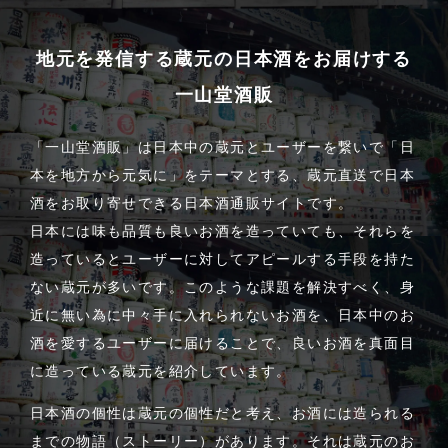
地元を発信する蔵元の日本酒をお届けする
一山堂酒販
「一山堂酒販」は日本中の蔵元とユーザーを繋いで「日
本を地方から元気に」をテーマとする、蔵元直送で日本
酒をお取り寄せできる日本酒通販サイトです。
日本には味も品質も良いお酒を造っていても、それらを
造っているとユーザーに対してアピールする手段を持た
ない蔵元が多いです。このような課題を解決すべく、身
近に無い為に中々手に入れられないお酒を、日本中のお
酒を愛するユーザーに届けることで、良いお酒を真面目
に造っている蔵元を紹介しています。
日本酒の個性は蔵元の個性だと考え、お酒には造られる
までの物語（ストーリー）があります。それは蔵元のお