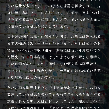
ない蔵元が多いです。このような課題を解決すべく、身
近に無い為に中々手に入れられないお酒を、日本中のお
酒を愛するユーザーに届けることで、良いお酒を真面目
に造っている蔵元を紹介しています。
日本酒の個性は蔵元の個性だと考え、お酒には造られる
までの物語（ストーリー）があります。それは蔵元のお
酒造りへの想いや取り組み、さらには長い年月紡いでき
た歴史です。日本各地にはそのような個性豊かな素晴ら
しいお酒があり、また、個性的なお酒を作る蔵元が沢山
あります。しかし残念ながら、一般的に知られている蔵
元や銘柄はほんの僅かです。
ただお酒を販売するだけでは意味がありません。お酒を
製造している蔵元を知ってもらってこそお酒を販売する
意義があります。先ほどお伝えしました「蔵元がどのよ
うな想いでお酒を造り」「どのような歴史を紡いできた