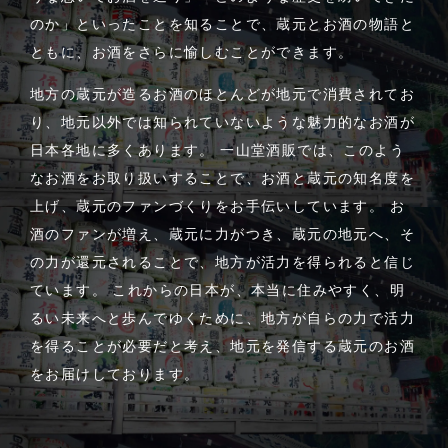
のか」といったことを知ることで、蔵元とお酒の物語と
ともに、お酒をさらに愉しむことができます。
地方の蔵元が造るお酒のほとんどが地元で消費されてお
り、地元以外では知られていないような魅力的なお酒が
日本各地に多くあります。 一山堂酒販では、このよう
なお酒をお取り扱いすることで、お酒と蔵元の知名度を
上げ、蔵元のファンづくりをお手伝いしています。 お
酒のファンが増え、蔵元に力がつき、蔵元の地元へ、そ
の力が還元されることで、地方が活力を得られると信じ
ています。 これからの日本が、本当に住みやすく、明
るい未来へと歩んでゆくために、地方が自らの力で活力
を得ることが必要だと考え、地元を発信する蔵元のお酒
をお届けしております。