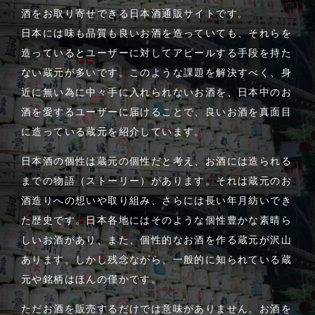
酒をお取り寄せできる日本酒通販サイトです。
日本には味も品質も良いお酒を造っていても、それらを
造っているとユーザーに対してアピールする手段を持た
ない蔵元が多いです。このような課題を解決すべく、身
近に無い為に中々手に入れられないお酒を、日本中のお
酒を愛するユーザーに届けることで、良いお酒を真面目
に造っている蔵元を紹介しています。
日本酒の個性は蔵元の個性だと考え、お酒には造られる
までの物語（ストーリー）があります。それは蔵元のお
酒造りへの想いや取り組み、さらには長い年月紡いでき
た歴史です。日本各地にはそのような個性豊かな素晴ら
しいお酒があり、また、個性的なお酒を作る蔵元が沢山
あります。しかし残念ながら、一般的に知られている蔵
元や銘柄はほんの僅かです。
ただお酒を販売するだけでは意味がありません。お酒を