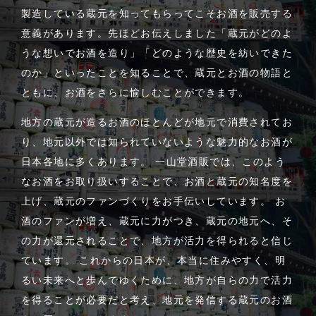
製造している蔵元を知ってもらってこそお酒を販売する
意義があります。先ほどお伝えしました「蔵元がどのよ
うな想いでお酒を造り」「どのような歴史を紡いできた
のか」といったことを知ることで、蔵元とお酒の物語と
ともに、お酒をさらに愉しむことができます。
地方の蔵元が造るお酒のほとんどが地元で消費されてお
り、地元以外では知られていないような魅力的なお酒が
日本各地に多くあります。 一山堂酒販では、このよう
なお酒をお取り扱いすることで、お酒と蔵元の知名度を
上げ、蔵元のファンづくりをお手伝いしています。 お
酒のファンが増え、蔵元に力がつき、蔵元の地元へ、そ
の力が還元されることで、地方が活力を得られると信じ
ています。 これからの日本が、本当に住みやすく、明
るい未来へと歩んでゆくために、地方が自らの力で活力
を得ることが必要だと考え、地元を発信する蔵元のお酒