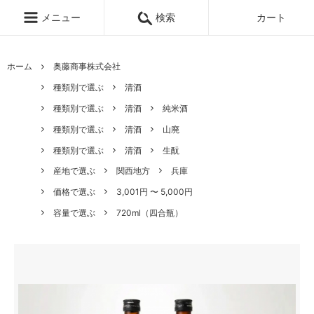
メニュー
検索
カート
ホーム
奥藤商事株式会社
種類別で選ぶ
清酒
種類別で選ぶ
清酒
純米酒
種類別で選ぶ
清酒
山廃
種類別で選ぶ
清酒
生酛
産地で選ぶ
関西地方
兵庫
価格で選ぶ
3,001円 〜 5,000円
容量で選ぶ
720ml（四合瓶）