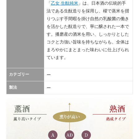
「
乙女 生酛純米
」は、日本酒の伝統的手
法である生酛造りを採用し、櫂で蒸米を摺
りつぶす手間暇を掛け自然の乳酸菌の働き
を活かした酛造りで、寧に醸された一本で
す。播磨産の酒米を用い、しっかりとした
コクと力強い旨味を持ちながらも、全体は
まろやかにまとまった味わいに仕上げられ
ています。
カテゴリー
ー
製法
ー