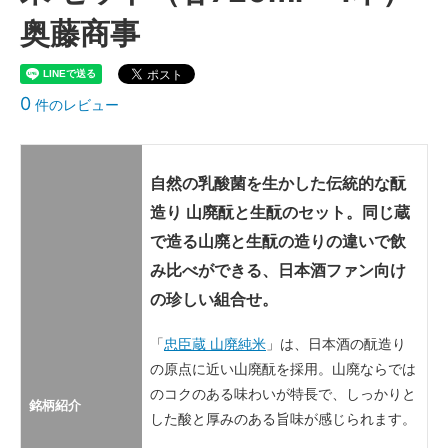
奥藤商事
0
件のレビュー
自然の乳酸菌を生かした伝統的な酛
造り 山廃酛と生酛のセット。同じ蔵
で造る山廃と生酛の造りの違いで飲
み比べができる、日本酒ファン向け
の珍しい組合せ。
「
忠臣蔵 山廃純米
」は、日本酒の酛造り
の原点に近い山廃酛を採用。山廃ならでは
のコクのある味わいが特長で、しっかりと
銘柄紹介
した酸と厚みのある旨味が感じられます。