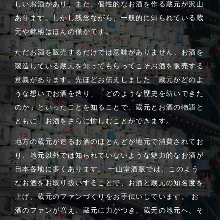
しいお酒があり、また、個性的なお酒を作る蔵元が沢山
あります。しかし残念ながら、一般的に知られている蔵
元や銘柄はほんの僅かです。
ただお酒を販売するだけでは意味がありません。お酒を
製造している蔵元を知ってもらってこそお酒を販売する
意義があります。先ほどお伝えしました「蔵元がどのよ
うな想いでお酒を造り」「どのような歴史を紡いできた
のか」といったことを知ることで、蔵元とお酒の物語と
ともに、お酒をさらに愉しむことができます。
地方の蔵元が造るお酒のほとんどが地元で消費されてお
り、地元以外では知られていないような魅力的なお酒が
日本各地に多くあります。 一山堂酒販では、このよう
なお酒をお取り扱いすることで、お酒と蔵元の知名度を
上げ、蔵元のファンづくりをお手伝いしています。 お
酒のファンが増え、蔵元に力がつき、蔵元の地元へ、そ