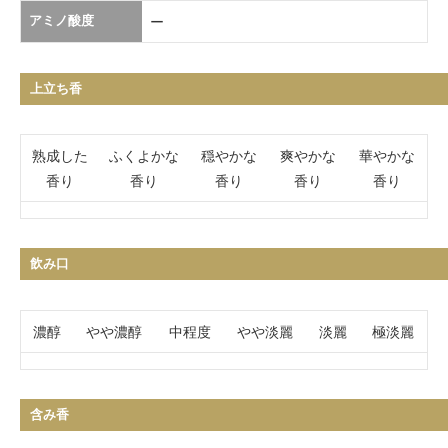
アミノ酸度
ー
上立ち香
熟成した
ふくよかな
穏やかな
爽やかな
華やかな
香り
香り
香り
香り
香り
飲み口
濃醇
やや濃醇
中程度
やや淡麗
淡麗
極淡麗
含み香