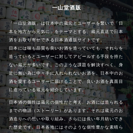
一山堂酒販
「一山堂酒販」は日本中の蔵元とユーザーを繋いで「日
本を地方から元気に」をテーマとする、蔵元直送で日本
酒をお取り寄せできる日本酒通販サイトです。
日本には味も品質も良いお酒を造っていても、それらを
造っているとユーザーに対してアピールする手段を持た
ない蔵元が多いです。このような課題を解決すべく、身
近に無い為に中々手に入れられないお酒を、日本中のお
酒を愛するユーザーに届けることで、良いお酒を真面目
に造っている蔵元を紹介しています。
日本酒の個性は蔵元の個性だと考え、お酒には造られる
までの物語（ストーリー）があります。それは蔵元のお
酒造りへの想いや取り組み、さらには長い年月紡いでき
た歴史です。日本各地にはそのような個性豊かな素晴ら