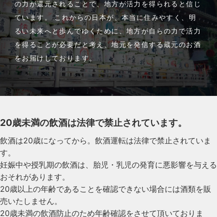
の力が還元されることで、地方が活力を得られると信じ
ています。 これからの日本が、本当に住みやすく、明
るい未来へと歩んでゆくために、地方が自らの力で活力
を得ることが必要だと考え、地元を発信する蔵元のお酒
をお届けしております。
20歳未満の飲酒は法律で禁止されています。
飲酒は20歳になってから。飲酒運転は法律で禁止されていま
す。
妊娠中や授乳期の飲酒は、胎児・乳児の発育に悪影響を与える
おそれがあります。
20歳以上の年齢であることを確認できない場合には酒類を販
売いたしません。
20歳未満の飲酒防止のため年齢確認をさせて頂いておりま