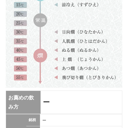
お薦めの飲
ー
み方
銘柄
ー