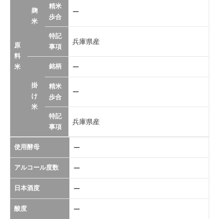
精米
麹
ー
歩合
米
特記
兵庫県産
原
事項
料
銘柄
ー
米
掛
精米
ー
け
歩合
米
特記
兵庫県産
事項
使用酵母
ー
アルコール度数
ー
日本酒度
ー
酸度
ー