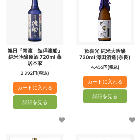
旭日『青渡 短稈渡船』
歓喜光 純米大吟醸
純米吟醸原酒 720ml 藤
720ml 澤田酒造(奈良)
居本家
4,455円(税込)
2,992円(税込)
詳細を見る
詳細を見る