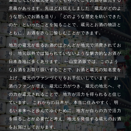
意義があります。先ほどお伝えしました「蔵元がどのよ
うな想いでお酒を造り」「どのような歴史を紡いできた
のか」といったことを知ることで、蔵元とお酒の物語と
ともに、お酒をさらに愉しむことができます。
地方の蔵元が造るお酒のほとんどが地元で消費されてお
り、地元以外では知られていないような魅力的なお酒が
日本各地に多くあります。 一山堂酒販では、このよう
なお酒をお取り扱いすることで、お酒と蔵元の知名度を
上げ、蔵元のファンづくりをお手伝いしています。 お
酒のファンが増え、蔵元に力がつき、蔵元の地元へ、そ
の力が還元されることで、地方が活力を得られると信じ
ています。 これからの日本が、本当に住みやすく、明
るい未来へと歩んでゆくために、地方が自らの力で活力
を得ることが必要だと考え、地元を発信する蔵元のお酒
をお届けしております。