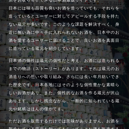
日本には味も品質も良いお酒を造っていても、それらを
造っているとユーザーに対してアピールする手段を持た
ない蔵元が多いです。このような課題を解決すべく、身
近に無い為に中々手に入れられないお酒を、日本中のお
酒を愛するユーザーに届けることで、良いお酒を真面目
に造っている蔵元を紹介しています。
日本酒の個性は蔵元の個性だと考え、お酒には造られる
までの物語（ストーリー）があります。それは蔵元のお
酒造りへの想いや取り組み、さらには長い年月紡いでき
た歴史です。日本各地にはそのような個性豊かな素晴ら
しいお酒があり、また、個性的なお酒を作る蔵元が沢山
あります。しかし残念ながら、一般的に知られている蔵
元や銘柄はほんの僅かです。
ただお酒を販売するだけでは意味がありません。お酒を
製造している蔵元を知ってもらってこそお酒を販売する