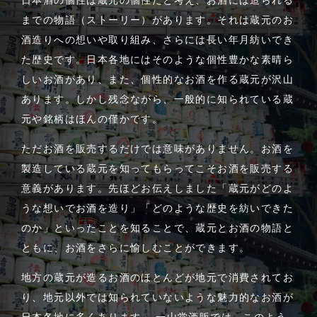
までの物語（ストーリー）があります。それは蔵元のお
酒造りへの想いや取り組み、さらには長い年月紡いでき
た歴史です。日本各地にはそのような個性豊かな素晴ら
しいお酒があり、また、個性的なお酒を作る蔵元が沢山
あります。しかし残念ながら、一般的に知られている蔵
元や銘柄はほんの僅かです。
ただお酒を販売するだけでは意味がありません。お酒を
製造している蔵元を知ってもらってこそお酒を販売する
意義があります。先ほどお伝えしました「蔵元がどのよ
うな想いでお酒を造り」「どのような歴史を紡いできた
のか」といったことを知ることで、蔵元とお酒の物語と
ともに、お酒をさらに愉しむことができます。
地方の蔵元が造るお酒のほとんどが地元で消費されてお
り、地元以外では知られていないような魅力的なお酒が
日本各地に多くあります。 一山堂酒販では、このよう