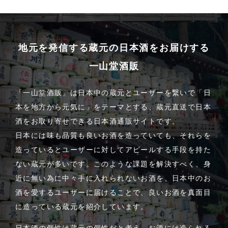
地元を発信する蔵元の日本酒をお届けする
一山堂酒販
「一山堂酒販」は日本中の蔵元とユーザーを繋いで「日
本を地方から元気に」をテーマとする、蔵元直送で日本
酒をお取り寄せできる日本酒通販サイトです。
日本には味も品質も良いお酒を造っていても、それらを
造っているとユーザーに対してアピールする手段を持た
ない蔵元が多いです。このような課題を解決すべく、身
近に無い為に中々手に入れられないお酒を、日本中のお
酒を愛するユーザーに届けることで、良いお酒を真面目
に造っている蔵元を紹介しています。
日本酒の個性は蔵元の個性だと考え、お酒には造られる