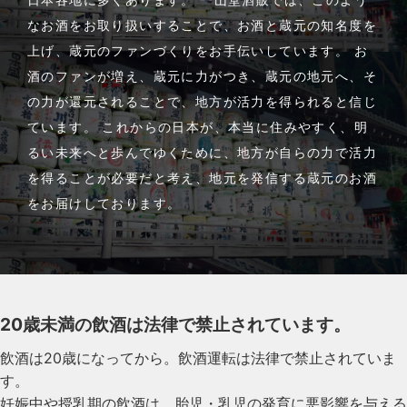
なお酒をお取り扱いすることで、お酒と蔵元の知名度を
上げ、蔵元のファンづくりをお手伝いしています。 お
酒のファンが増え、蔵元に力がつき、蔵元の地元へ、そ
の力が還元されることで、地方が活力を得られると信じ
ています。 これからの日本が、本当に住みやすく、明
るい未来へと歩んでゆくために、地方が自らの力で活力
を得ることが必要だと考え、地元を発信する蔵元のお酒
をお届けしております。
20歳未満の飲酒は法律で禁止されています。
飲酒は20歳になってから。飲酒運転は法律で禁止されていま
す。
妊娠中や授乳期の飲酒は、胎児・乳児の発育に悪影響を与える