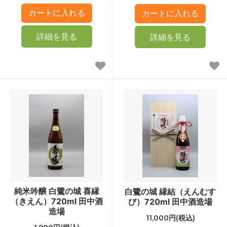
詳細を見る
詳細を見る
純米吟醸 白鷺の城 喜縁
白鷺の城 縁結（えんむす
（きえん）720ml 田中酒
び）720ml 田中酒造場
造場
11,000円(税込)