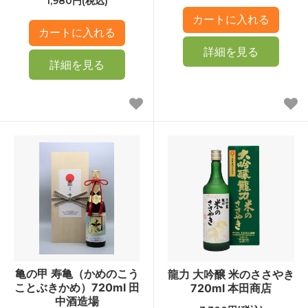
1,980円(税込)
詳細を見る
詳細を見る
亀の甲 寿亀（かめのこう
龍力 大吟醸 米のささやき
ことぶきかめ）720ml 田
720ml 本田商店
中酒造場