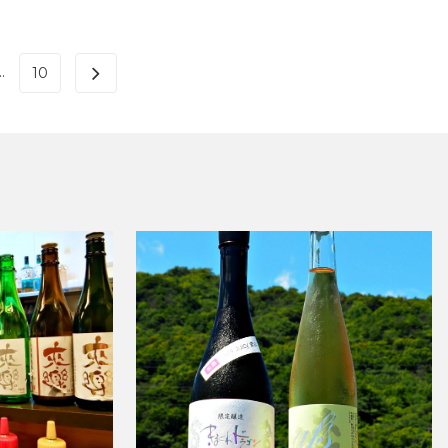
..
10