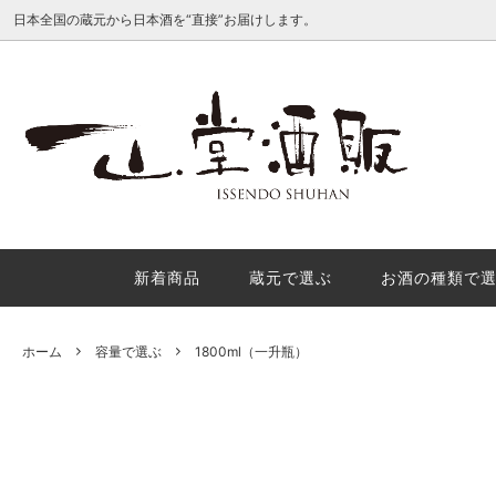
日本全国の蔵元から日本酒を“直接”お届けします。
種類別で選ぶ
産地で
日本酒地理的表示（GI日本酒）を徹底解
酒米の
説
理的表
か？
新着商品
蔵元で選ぶ
お酒の種類で
秋の味覚におすすめの秋酒３選
年末年
内
ホーム
容量で選ぶ
1800ml（一升瓶）