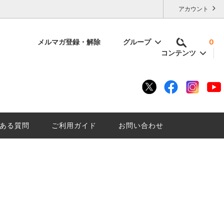
アカウント
メルマガ登録・解除
グループ
0
コンテンツ
容量で選ぶ
いけない
残暑厳しい夏に「にごり酒は」はいかが
底解説。
ざんしょ？
ある質問
ご利用ガイド
お問い合わせ