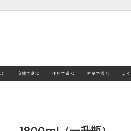
選ぶ
価格で選ぶ
王様「山田錦」の産地、日本酒地
日本酒(清酒)の保管でやっては
示「GIはりま」を知っています
事と劣化。保管のポイントを徹
選ぶ
産地で選ぶ
価格で選ぶ
容量で選ぶ
よく
始の受注及び発送についてのご案
1800ml（一升瓶）