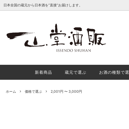
日本全国の蔵元から日本酒を“直接”お届けします。
種類別で選ぶ
産地で
日本酒地理的表示（GI日本酒）を徹底解
酒米の
説
理的表
か？
新着商品
蔵元で選ぶ
お酒の種類で
秋の味覚におすすめの秋酒３選
年末年
内
ホーム
価格で選ぶ
2,001円 〜 3,000円