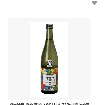
純米吟醸 原酒 雪彦山 GIはりま 720ml 壺坂酒造