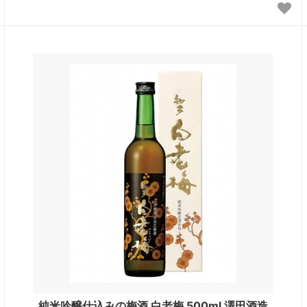
純米吟醸仕込みの梅酒 白老梅 500ml 澤田酒造