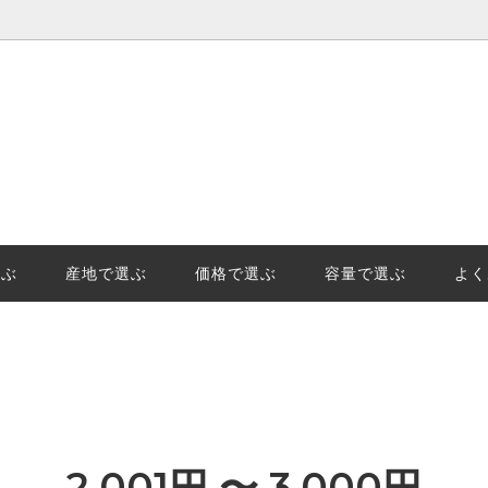
選ぶ
価格で選ぶ
王様「山田錦」の産地、日本酒地
日本酒(清酒)の保管でやっては
示「GIはりま」を知っています
事と劣化。保管のポイントを徹
選ぶ
産地で選ぶ
価格で選ぶ
容量で選ぶ
よく
始の受注及び発送についてのご案
2,001円 〜 3,000円