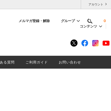
アカウント
メルマガ登録・解除
グループ
0
コンテンツ
容量で選ぶ
いけない
残暑厳しい夏に「にごり酒は」はいかが
底解説。
ざんしょ？
ある質問
ご利用ガイド
お問い合わせ