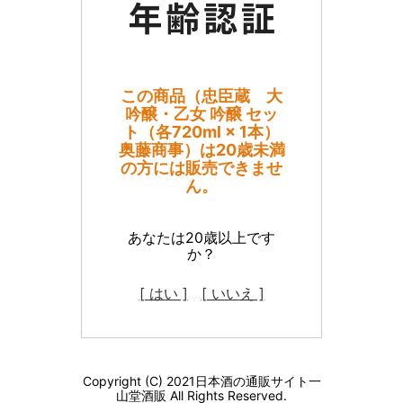
この商品（忠臣蔵 大
吟醸・乙女 吟醸 セッ
ト（各720ml × 1本）
奥藤商事）は20歳未満
の方には販売できませ
ん。
あなたは20歳以上です
か？
[ はい ]
[ いいえ ]
Copyright (C) 2021日本酒の通販サイト一
山堂酒販 All Rights Reserved.