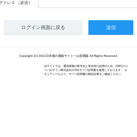
アドレス
（必須）
ログイン画面に戻る
Copyright (C) 2021日本酒の通販サイト一山堂酒販 All Rights Reserved.
当サイトでは、通信情報の暗号化と実在性の証明のため、GMOグロ
ーバルサイン株式会社のSSLサーバ証明書を使用しております。 セ
キュアシールより、サーバ証明書の検証結果をご確認ください。